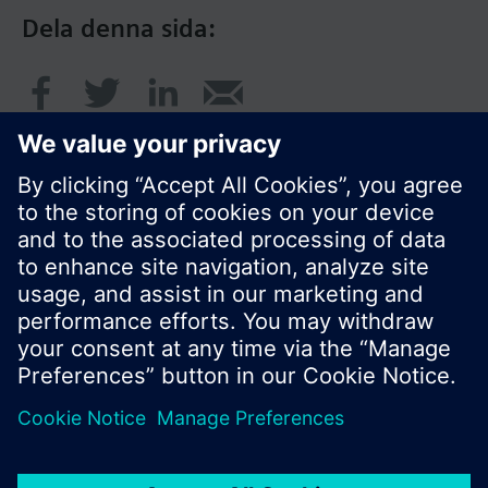
Dela denna sida:
© Siemens AB, Building Technologies Division,
CPS - 2017
Produktportfölj och priser kan variera mellan
länder.
Policy