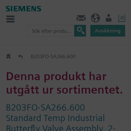
0
Kontakt
SE (sv)
Användare
Avsökning
Old2New
B203FO-SA266.600
Denna produkt har
utgått ur sortimentet.
B203FO-SA266.600
Standard Temp Industrial
Butterfly Valve Assembly, 2-