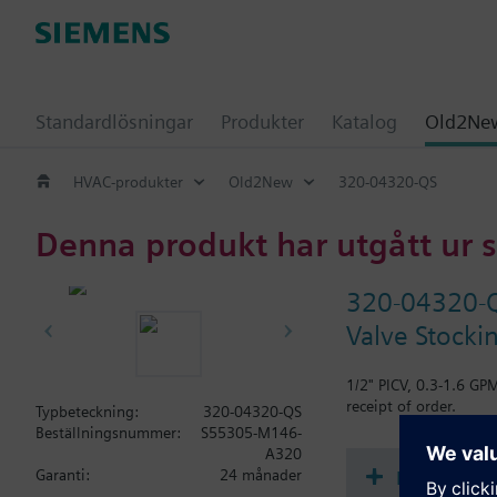
Standardlösningar
Produkter
Katalog
Old2New
HVAC-produkter
Old2New
320-04320-QS
Denna produkt har utgått ur 
320-04320-
Valve Stocki
1/2" PICV, 0.3-1.6 GP
receipt of order.
Typbeteckning:
320-04320-QS
Beställningsnummer:
S55305-M146-
A320
Dokument
Garanti:
24 månader