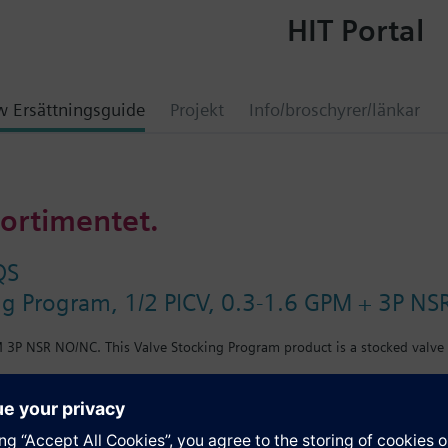
HIT Portal
 Ersättningsguide
Projekt
Info/broschyrer/länkar
sortimentet.
QS
ng Program, 1/2 PICV, 0.3-1.6 GPM + 3P N
M 3P NSR NO/NC. This Valve Stocking Program product is a stocked valve
ation