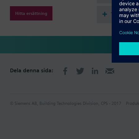
Hitta ersättning
Teknisk s
Dela denna sida:
© Siemens AB, Building Technologies Division, CPS - 2017
Produk