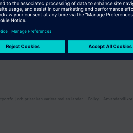
ammanfattning
tportfölj och priser kan variera mellan länder.
Policy
Användarvillkor