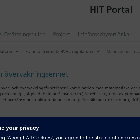
HIT Portal
 Ersättningsguide
Projekt
Info/broschyrer/länkar
latorer
Kommunicerande HVAC-regulatorer
Manöver- och öv
h övervakningsenhet
ver- och övervakningsfunktioner i kombination med matematiska och fys
och entalpi, signaldubblerare/-inverterare) Växelvis styrning av pumpar
med begränsningsfunktion Datainsamling: Pulsräknare (för visning), drif
unktionen) Fritt konfigurerbar tack vare de utvidgade konfigurationsmöjli
ulärt utvidgbar med tillsatsmodulerna RMZ785, RMZ787 och RMZ788 Men
er frontmontering Konnex-bussanslutning för betjänings- och processinf
ation