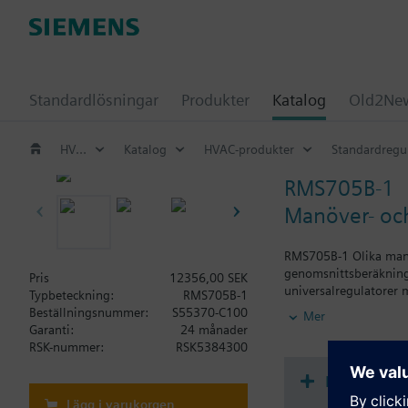
Standardlösningar
Produkter
Katalog
Old2New
HVAC-produkter
Katalog
HVAC-produkter
Standardregu
RMS705B-1
Manöver- oc
RMS705B-1 Olika manö
genomsnittsberäkning 
Pris
12356,00 SEK
universalregulatorer 
Typbeteckning:
RMS705B-1
(t.ex. för legionellaf
Beställningsnummer:
S55370-C100
Mer
övervakning/larm Mod
Garanti:
24 månader
insticksmontering ell
RSK-nummer:
RSK5384300
Dokument
Lägg i varukorgen