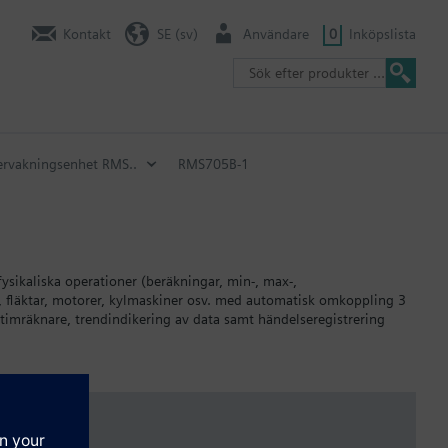
Kontakt
SE (sv)
Användare
0
Inköpslista
ervakningsenhet RMS..
RMS705B-1
ikaliska operationer (beräkningar, min-, max-,
, fläktar, motorer, kylmaskiner osv. med automatisk omkoppling 3
ttimräknare, trendindikering av data samt händelseregistrering
gheterna Ytterligare universella ingångar för indikering och
ystyrd betjäning med separat betjäningsenhet: alternativt för
ormation