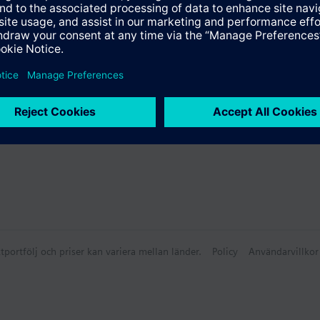
ammanfattning
tportfölj och priser kan variera mellan länder.
Policy
Användarvillkor