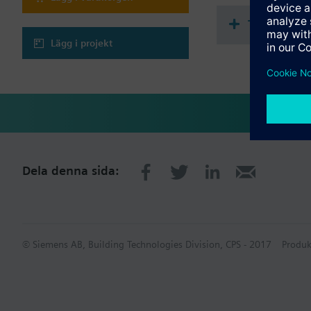
Teknisk s
Lägg i projekt
Dela denna sida:
© Siemens AB, Building Technologies Division, CPS - 2017
Produk