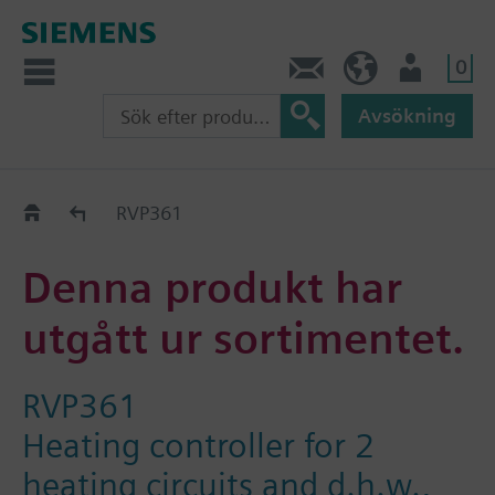
0
Kontakt
SE (sv)
Användare
Avsökning
Old2New
RVP361
Denna produkt har
utgått ur sortimentet.
RVP361
Heating controller for 2
heating circuits and d.h.w.,