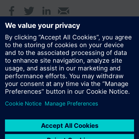
© Siemens AB, Building Technologies Division,
CPS - 2017
Produktportfölj och priser kan variera mellan
länder.
Policy
Användarvillkor
Kontakt