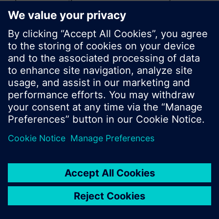
sökning eller bläddra igenom Siemens stora
produktutbud.
OK