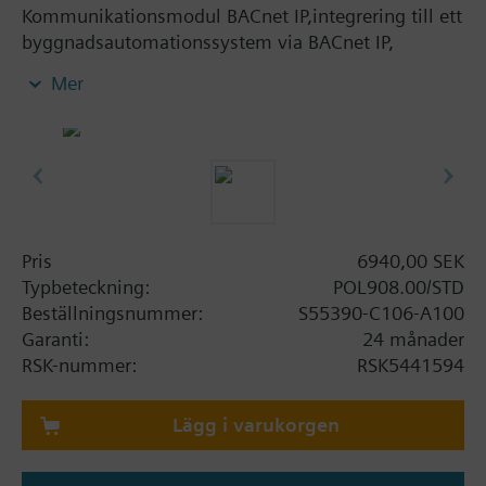
Kommunikationsmodul BACnet IP,integrering till ett
byggnadsautomationssystem via BACnet IP,
förinstallerad generisk BACnet-server, stöder
Mer
BACnet/IP via B-BC-profil och BBMD,
klientkommunikation till andra BACnet-enheter,
BTL-godkänd.
Pris
6940,00 SEK
Typbeteckning:
POL908.00/STD
Beställningsnummer:
S55390-C106-A100
Garanti:
24 månader
RSK-nummer:
RSK5441594
Lägg i varukorgen