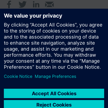
© Siemens AB, Building Technologies Division,
CPS - 2017
Produktportfölj och priser kan variera mellan
länder.
Policy
Användarvillkor
Kontakt