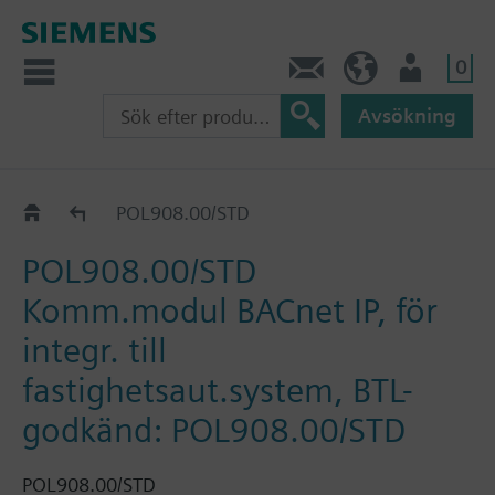
0
Kontakt
SE (sv)
Användare
Avsökning
Katalog
POL908.00/STD
POL908.00/STD
Komm.modul BACnet IP, för
integr. till
fastighetsaut.system, BTL-
godkänd: POL908.00/STD
POL908.00/STD