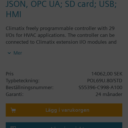
JSON, OPC UA; SD card; USB;
HMI
Climatix freely programmable controller with 29
I/Os for HVAC applications. The controller can be
connected to Climatix extension I/O modules and
Climatix communication modules. I/O mix: 3 UI, 8
Mer
UIO, 6 DI, 10 DO, 2 SM. Interfaces: Built-in HMI, IP
(BACnet), SD card, battery holder, process bus, 2 x
RS-485 (Modbus, BACnet), supercaps; connector set
Pris
14062,00 SEK
must be ordered separately.
Typbeteckning:
POL69U.80/STD
Beställningsnummer:
S55396-C998-A100
Garanti:
24 månader
Lägg i varukorgen