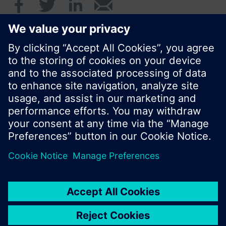
© Siemens AB, Building Technologies Division,
CPS - 2017
Produktportfölj och priser kan variera mellan
länder.
Policy
Användarvillkor
Kontakt