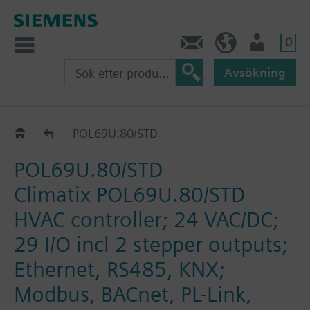
0
Kontakt
SE (sv)
Användare
Avsökning
Katalog
POL69U.80/STD
POL69U.80/STD
Climatix POL69U.80/STD
HVAC controller; 24 VAC/DC;
29 I/O incl 2 stepper outputs;
Ethernet, RS485, KNX;
Modbus, BACnet, PL-Link,