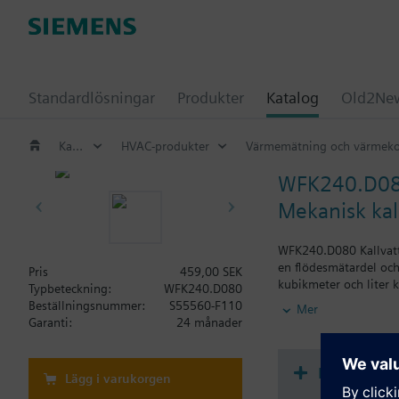
Standardlösningar
Produkter
Katalog
Old2New
Katalog
HVAC-produkter
Värmemätning och värmeko
WFK240.D0
Mekanisk ka
WFK240.D080 Kallvatte
en flödesmätardel och
Pris
459,00 SEK
kubikmeter och liter
Typbeteckning:
WFK240.D080
(WFZ43). Uppfyller MI
Beställningsnummer:
S55560-F110
Mer
vattenförsörjningsanl
Garanti:
24 månader
Ytterligare informati
Mätarna levereras med 
Dokument
Lägg i varukorgen
Ungerska, Italienska, 