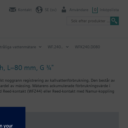
Kontakt
SE (sv)
Användare
0
Inköpslista
tråliga vattenmätare
WF.240..
WFK240.D080
/h, L=80 mm, G ¾"
t noggrann registrering av kallvattenförbrukning. Den består av
ätardel av mässing. Mätarens ackumulerade förbrukningsvärde i
ed Reed-kontakt (WFZ44) eller Reed-kontakt med Namur-koppling
ningar i bostadshus eller övriga byggnader, samt i olika typer av
kiska, Holländska, Engelska, Finska, Franska, Tyska, Grekiska,