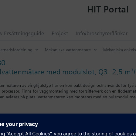
HIT Portal
 Ersättningsguide
Projekt
Info/broschyrer/länkar
stnadsfördelning
Mekaniska vattenmätare
Mekaniska enkels
80
llvattenmätare med modulslot, Q3=2,5 m³
nmätaren av vinghjulstyp har en kompakt design och används för fysisk
 processor. Finns för väggmontering med torrsifferverk och en flödesm
 kan avläsas på plats. Vattenmätaren kan monteras med en pulsmodul m
D-direktiven. Mätaren mäter vattenförbrukningen i tappvarmvattenanlägg
äggningar.
on
installationsinstruktioner på följande språk: Bulgariska, Kroatiska, Tjec
ation
Lettiska, Norska, Polska, Slovakiska, Slovenska, Spanska, Turkiska.