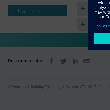
Anmärkning
Teknisk s
Lägg i projekt
Mekanisk kallvattenm
Flervalstil
Dela denna sida:
© Siemens AB, Building Technologies Division, CPS - 2017
Produk