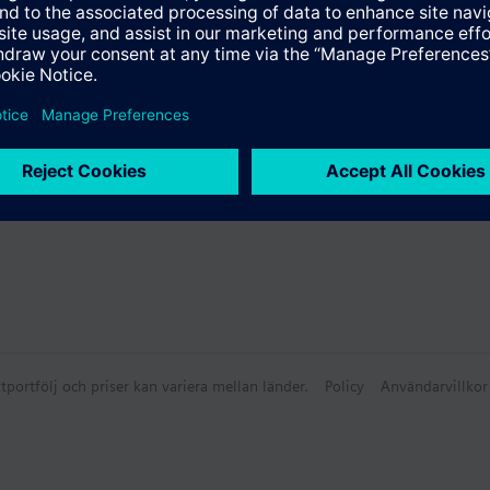
ammanfattning
ätare med modulslot, Q3=2,5 m³/h, L=80 mm, G ¾"
lbehör
tportfölj och priser kan variera mellan länder.
Policy
Användarvillkor