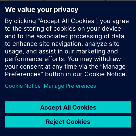
sökning eller bläddra igenom Siemens stora
produktutbud.
OK