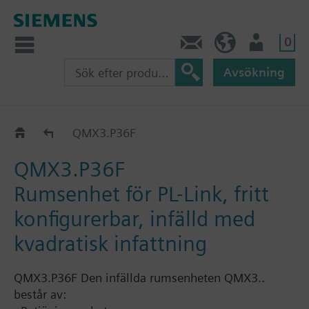
0
Kontakt
SE (sv)
Användare
Avsökning
QMX3.P36..
QMX3.P36F
QMX3.P36F
Rumsenhet för PL-Link, fritt
konfigurerbar, infälld med
kvadratisk infattning
QMX3.P36F Den infällda rumsenheten QMX3..
består av: