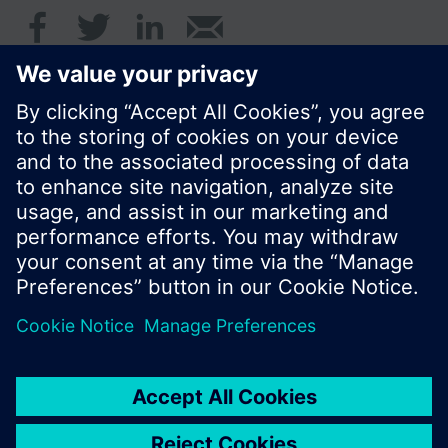
© Siemens AB, Building Technologies Division,
CPS - 2017
Produktportfölj och priser kan variera mellan
länder.
Policy
Användarvillkor
Kontakt