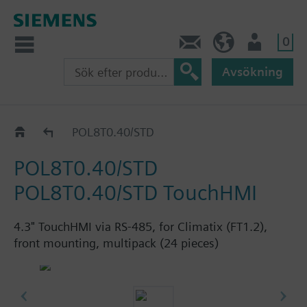
0
Kontakt
SE (sv)
Användare
Avsökning
Katalog
POL8T0.40/STD
POL8T0.40/STD
POL8T0.40/STD TouchHMI
4.3" TouchHMI via RS-485, for Climatix (FT1.2),
front mounting, multipack (24 pieces)