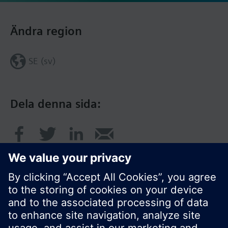
Ändra region
SE (sv)
Dela denna sida: