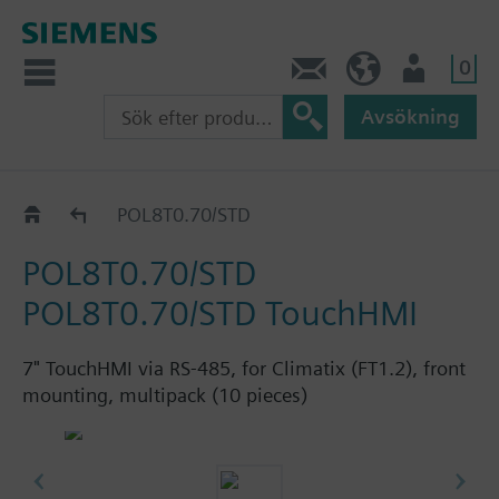
0
Kontakt
SE (sv)
Användare
Avsökning
Katalog
POL8T0.70/STD
POL8T0.70/STD
POL8T0.70/STD TouchHMI
7" TouchHMI via RS-485, for Climatix (FT1.2), front
mounting, multipack (10 pieces)