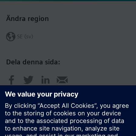
Ändra region
SE (sv)
Dela denna sida: