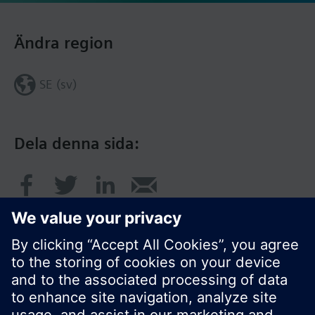
Ändra region
SE (sv)
Dela denna sida: