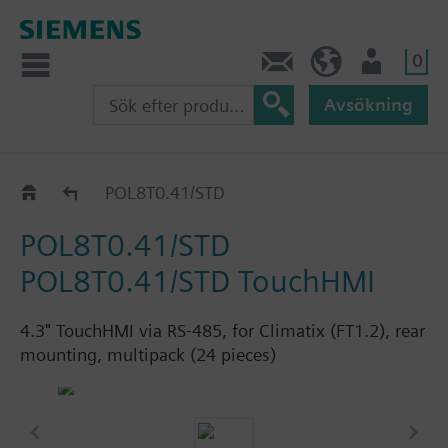
0
Kontakt
SE (sv)
Användare
Avsökning
Katalog
POL8T0.41/STD
POL8T0.41/STD
POL8T0.41/STD TouchHMI
4.3" TouchHMI via RS-485, for Climatix (FT1.2), rear
mounting, multipack (24 pieces)