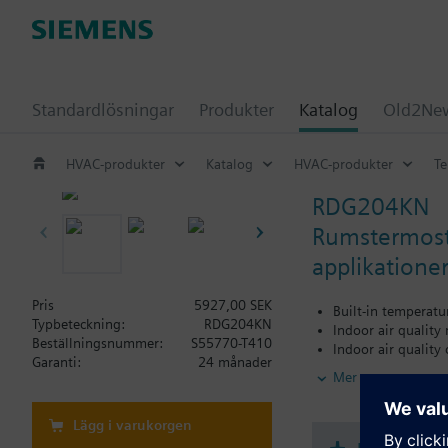
Standardlösningar
Produkter
Katalog
Old2New
HVAC-produkter
Katalog
HVAC-produkter
Te
RDG204KN
Rumstermosta
applikationer
Pris
5927,00 SEK
Built-in temperat
Typbeteckning:
RDG204KN
Indoor air quality
Beställningsnummer:
S55770-T410
Indoor air quality 
Garanti:
24 månader
Display of CO2 val
Mer
For applications w
For applications w
AC 230 V or AC 24
Lägg i varukorgen