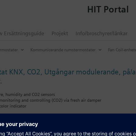
HIT Portal
 Ersättningsguide
Projekt
Info/broschyrer/länkar
rmostater
Kommunicerande rumstermostater
Fan Coil-enhet
t KNX, CO2, Utgångar modulerande, på/av.
.
ure, humidity and CO2 sensors
 monitoring and controlling (CO2) via fresh air damper
color indicator
ue in ppm (parts per million) or with text
ith 2-position (on/off or PWM) or 3-position control outputs
ith 3-speed or DC 0...10 V fan
 V power supply.