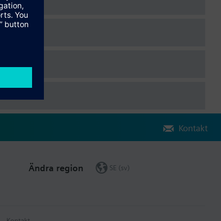
eating or 2-stage heating / 1-stage cooling)
Kontakt
Ändra region
SE (sv)
Kontakt