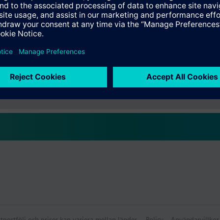
nsvideor
:
ation
 electrical heater
radiator / floor heating
eating or cooling
ammanfattning
 electrical heater
eating and cooling system (selectable also for 2-stage cooling / 1-stage h
lbehör
tportfölj och priser kan variera mellan länder.
Policy
Användarvillkor