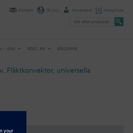
Kontakt
SE (sv)
Användare
0
Inköpslista
er – KNX
RDG2..KN
RDG204KN
 Fläktkonvektor, universella