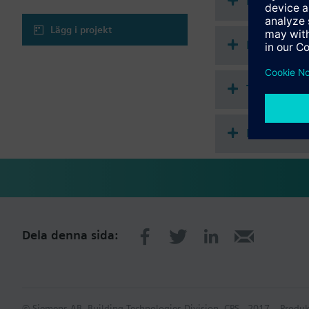
Instruktio
Application selectable
Lägg i projekt
2-pipe system
Dokument
2-pipe system with
2-pipe system and 
2-pipe / 2-stage h
Teknisk s
4-pipe system
4-pipe system with
4-pipe / 2-stage h
Flervalstil
Dela denna sida:
© Siemens AB, Building Technologies Division, CPS - 2017
Produk