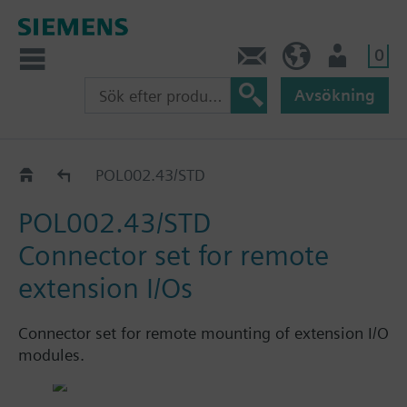
0
Kontakt
SE (sv)
Användare
Avsökning
Katalog
POL002.43/STD
POL002.43/STD
Connector set for remote
extension I/Os
Connector set for remote mounting of extension I/O
modules.