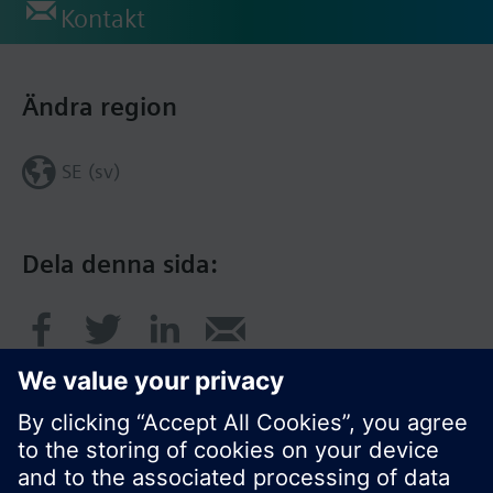
Kontakt
Ändra region
SE (sv)
Dela denna sida: