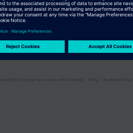
tportfölj och priser kan variera mellan länder.
Policy
Användarvillkor