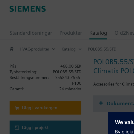
Standardlösningar
Produkter
Katalog
Old2New
HVAC-produkter
Katalog
POL0B5.55/STD
POL0B5.55/
Pris
468,00 SEK
Climatix POL
Typbeteckning:
POL0B5.55/STD
Beställningsnummer:
S55843-Z555-
F100
Accessories for Climat
Garanti:
24 månader
Dokument
Lägg i varukorgen
Lägg i projekt