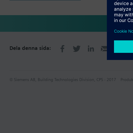
Dela denna sida:
© Siemens AB, Building Technologies Division, CPS - 2017
Produk