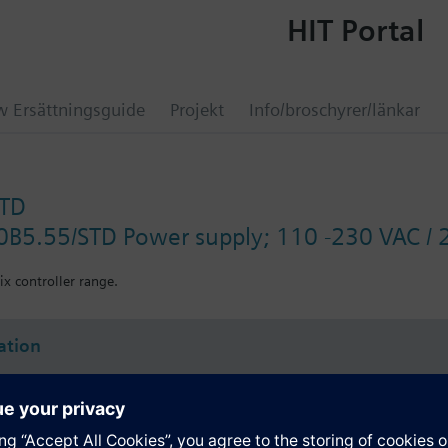
HIT Portal
 Ersättningsguide
Projekt
Info/broschyrer/länkar
STD
0B5.55/STD Power supply; 110 -230 VAC /
ix controller range.
ation