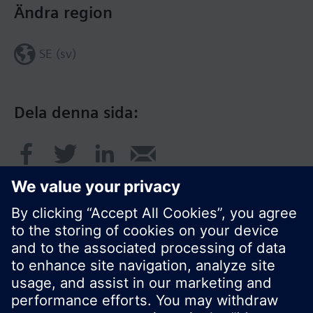
Ändra region
SE (sv)
Dela denna sida:
© Siemens AB, Building Technologies Division,
CPS - 2017