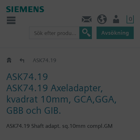
0
Kontakt
SE (sv)
Användare
Avsökning
Accessories for GBB..1E
ASK74.19
ASK74.19
ASK74.19 Axeladapter,
kvadrat 10mm, GCA,GGA,
GBB och GIB.
ASK74.19 Shaft adapt. sq.10mm compl.GM