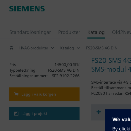
Standardlösningar
Produkter
Katalog
Old2New
HVAC-produkter
Katalog
FS20-SMS 4G DIN
FS20-SMS 4G
Pris
14500,00 SEK
SMS-modul 
Typbeteckning:
FS20-SMS 4G DIN
Beställningsnummer:
SE2:9102.2266
SMS-interface via 4G 
Beställ tillsammans 
FC2080 har redan RS4
Lägg i varukorgen
Dokument
Lägg i projekt