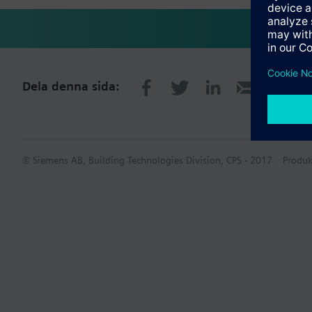
Dela denna sida:
© Siemens AB, Building Technologies Division, CPS - 2017
Produk