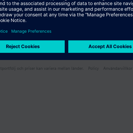
tportfölj och priser kan variera mellan länder.
Policy
Användarvillkor