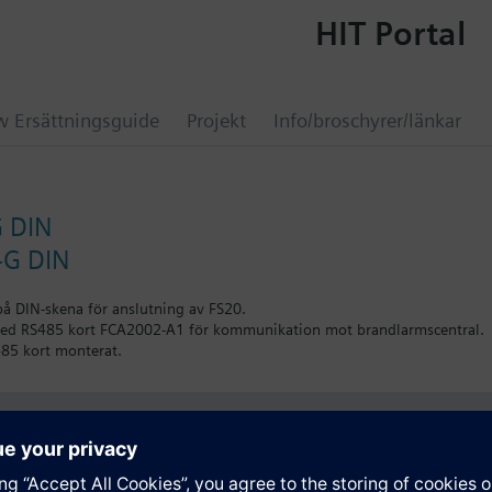
HIT Portal
 Ersättningsguide
Projekt
Info/broschyrer/länkar
 DIN
4G DIN
på DIN-skena för anslutning av FS20.
med RS485 kort FCA2002-A1 för kommunikation mot brandlarmscentral.
85 kort monterat.
ation