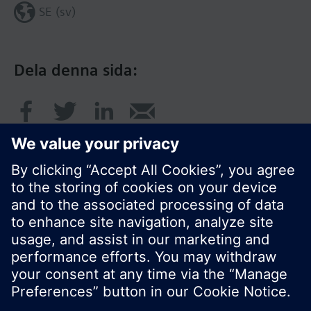
SE (sv)
Dela denna sida:
© Siemens AB, Building Technologies Division,
CPS - 2017
Produktportfölj och priser kan variera mellan
länder.