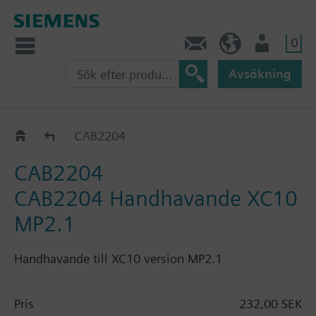
0
Kontakt
SE (sv)
Användare
Avsökning
Katalog
CAB2204
CAB2204
CAB2204 Handhavande XC10
MP2.1
Handhavande till XC10 version MP2.1
Pris
232,00 SEK