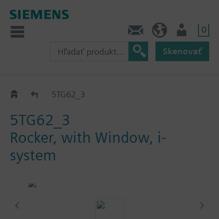
0
Kontakt
SK (sk)
Prihlásenie
Skenovať
Rocker for i-system
5TG62_3
5TG62_3
Rocker, with Window, i-
system