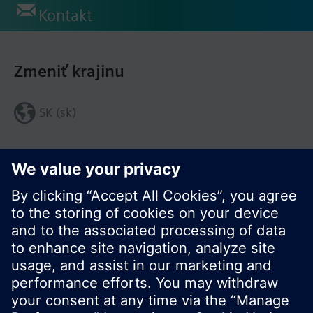
Kontakt
Zmeniť krajinu
SK (sk)
Zdieľať túto stránku: