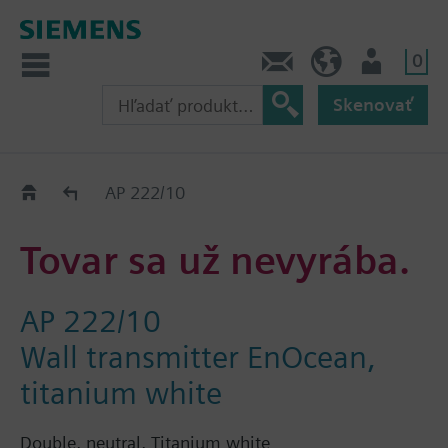
0
Kontakt
SK (sk)
Prihlásenie
Skenovať
Old2New
AP 222/10
Tovar sa už nevyrába.
AP 222/10
Wall transmitter EnOcean,
titanium white
Double, neutral, Titanium white