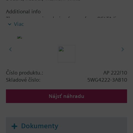
Additional info
The accompanying design frame, from DELTA line
Viac
or DELTA miro range, must be ordered separately.
See chapter Display and operation units.
Číslo produktu.:
AP 222/10
Skladové číslo:
5WG4222-3AB10
Nájsť náhradu
Dokumenty