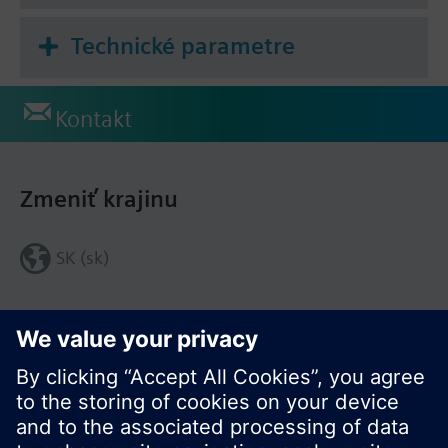
Technické parametre
Kontakt
Zmeniť krajinu
SK (sk)
Zdieľať túto stránku: