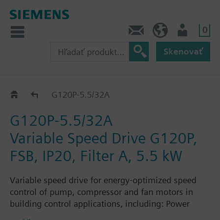
0
Kontakt
SK (sk)
Prihlásenie
Skenovať
G120P..2A
G120P-5.5/32A
G120P-5.5/32A
Variable Speed Drive G120P,
FSB, IP20, Filter A, 5.5 kW
Variable speed drive for energy-optimized speed
control of pump, compressor and fan motors in
building control applications, including: Power
Module PM230, Control Unit CU230P-2-BT with