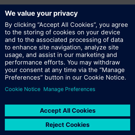
Zdieľať túto stránku:
© Siemens Switzerland Ltd. 2016
Produktové portfólio a ceny môžu byť odlišné v
rôznych krajinách.
Kontakt