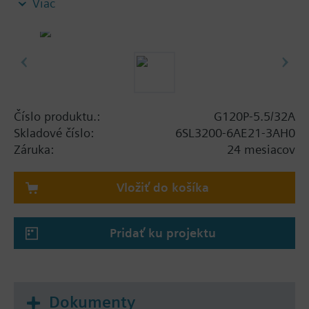
Viac
screening plate without panel.
Additional info
When using a screening kit for the Power Module
the total height increases as follows: FSA: 80 mm;
FSB: 78 mm; FSC: 77 mm; FSD, FSE, FSF: 123 mm .
The depth increases when using a BOP-2 by 10
Číslo produktu.:
G120P-5.5/32A
mm, and with an IOP 20 mm.
Skladové číslo:
6SL3200-6AE21-3AH0
Záruka:
24 mesiacov
Vložiť do košíka
Pridať ku projektu
Dokumenty