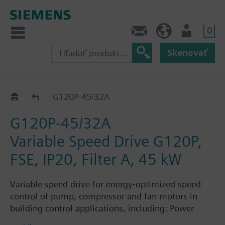
0
Kontakt
SK (sk)
Prihlásenie
Skenovať
G120P..2A
G120P-45/32A
G120P-45/32A
Variable Speed Drive G120P,
FSE, IP20, Filter A, 45 kW
Variable speed drive for energy-optimized speed
control of pump, compressor and fan motors in
building control applications, including: Power
Module PM230, Control Unit CU230P-2-BT with