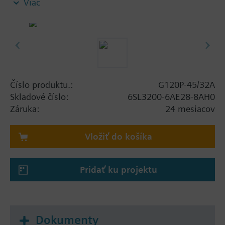
Viac
screening plate without panel.
Additional info
When using a screening kit for the Power Module
the total height increases as follows: FSA: 80 mm;
FSB: 78 mm; FSC: 77 mm; FSD, FSE, FSF: 123 mm .
The depth increases when using a BOP-2 by 10
Číslo produktu.:
G120P-45/32A
mm, and with an IOP 20 mm.
Skladové číslo:
6SL3200-6AE28-8AH0
Záruka:
24 mesiacov
Vložiť do košíka
Pridať ku projektu
Dokumenty