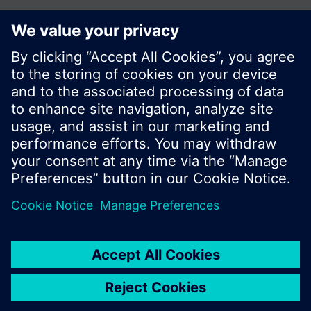
Zdieľať túto stránku:
© Siemens Switzerland Ltd. 2016
Produktové portfólio a ceny môžu byť odlišné v
rôznych krajinách.
Kontakt