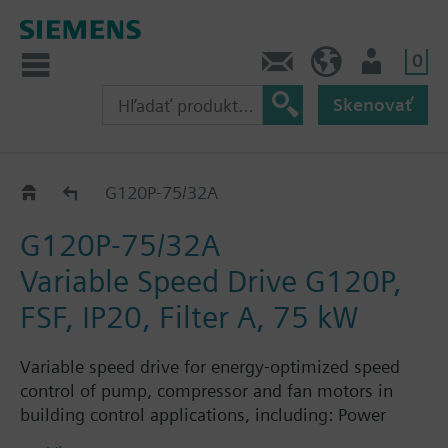
0
Kontakt
SK (sk)
Prihlásenie
Skenovať
G120P..2A
G120P-75/32A
G120P-75/32A
Variable Speed Drive G120P,
FSF, IP20, Filter A, 75 kW
Variable speed drive for energy-optimized speed
control of pump, compressor and fan motors in
building control applications, including: Power
Module PM230, Control Unit CU230P-2-BT with