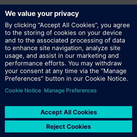
Zdieľať túto stránku:
© Siemens Switzerland Ltd. 2016
Produktové portfólio a ceny môžu byť odlišné v
rôznych krajinách.
Kontakt