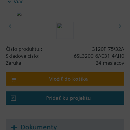
Viac
screening plate without panel.
Additional info
When using a screening kit for the Power Module
the total height increases as follows: FSA: 80 mm;
FSB: 78 mm; FSC: 77 mm; FSD, FSE, FSF: 123 mm .
The depth increases when using a BOP-2 by 10
Číslo produktu.:
G120P-75/32A
mm, and with an IOP 20 mm.
Skladové číslo:
6SL3200-6AE31-4AH0
Záruka:
24 mesiacov
Vložiť do košíka
Pridať ku projektu
Dokumenty