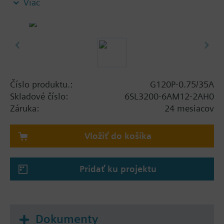
Viac
screening plate without panel.
Additional info
When using a BOP-2 or Blanking Cover the depth
increases by 5 mm, and with an IOP 15 mm.
Číslo produktu.:
G120P-0.75/35A
Skladové číslo:
6SL3200-6AM12-2AH0
Záruka:
24 mesiacov
Vložiť do košíka
Pridať ku projektu
Dokumenty