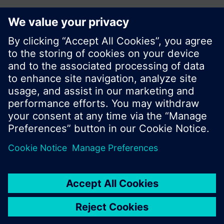
Zdieľať túto stránku:
© Siemens Switzerland Ltd. 2016
Produktové portfólio a ceny môžu byť odlišné v
rôznych krajinách.
Kontakt