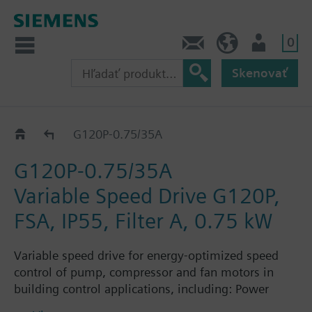
0
Kontakt
SK (sk)
Prihlásenie
Skenovať
G120P..5A
G120P-0.75/35A
G120P-0.75/35A
Variable Speed Drive G120P,
FSA, IP55, Filter A, 0.75 kW
Variable speed drive for energy-optimized speed
control of pump, compressor and fan motors in
building control applications, including: Power
Module PM230, Control Unit CU230P-2-BT with