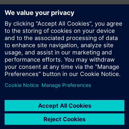
Zdieľať túto stránku:
© Siemens Switzerland Ltd. 2016
Produktové portfólio a ceny môžu byť odlišné v
rôznych krajinách.
Kontakt