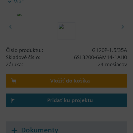
Viac
screening plate without panel.
Additional info
When using a BOP-2 or Blanking Cover the depth
increases by 5 mm, and with an IOP 15 mm.
Číslo produktu.:
G120P-1.5/35A
Skladové číslo:
6SL3200-6AM14-1AH0
Záruka:
24 mesiacov
Vložiť do košíka
Pridať ku projektu
Dokumenty