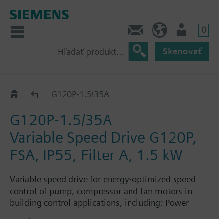
0
Kontakt
SK (sk)
Prihlásenie
Skenovať
G120P..5A
G120P-1.5/35A
G120P-1.5/35A
Variable Speed Drive G120P,
FSA, IP55, Filter A, 1.5 kW
Variable speed drive for energy-optimized speed
control of pump, compressor and fan motors in
building control applications, including: Power
Module PM230, Control Unit CU230P-2-BT with