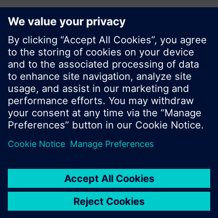
Zdieľať túto stránku:
© Siemens Switzerland Ltd. 2016
Produktové portfólio a ceny môžu byť odlišné v
rôznych krajinách.
Kontakt