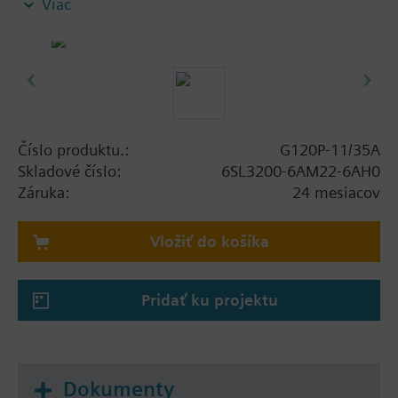
Viac
screening plate without panel.
Additional info
When using a BOP-2 or Blanking Cover the depth
increases by 5 mm, and with an IOP 15 mm.
Číslo produktu.:
G120P-11/35A
Skladové číslo:
6SL3200-6AM22-6AH0
Záruka:
24 mesiacov
Vložiť do košíka
Pridať ku projektu
Dokumenty