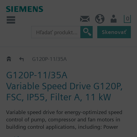
0
Kontakt
SK (sk)
Prihlásenie
Skenovať
G120P..5A
G120P-11/35A
G120P-11/35A
Variable Speed Drive G120P,
FSC, IP55, Filter A, 11 kW
Variable speed drive for energy-optimized speed
control of pump, compressor and fan motors in
building control applications, including: Power
Module PM230, Control Unit CU230P-2-BT with