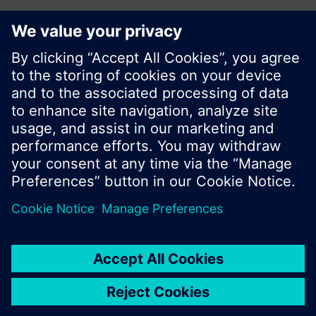
Zdieľať túto stránku:
© Siemens Switzerland Ltd. 2016
Produktové portfólio a ceny môžu byť odlišné v
rôznych krajinách.
Kontakt