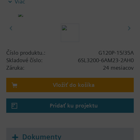
Viac
screening plate without panel.
Additional info
When using a BOP-2 or Blanking Cover the depth
increases by 5 mm, and with an IOP 15 mm.
Číslo produktu.:
G120P-15/35A
Skladové číslo:
6SL3200-6AM23-2AH0
Záruka:
24 mesiacov
Vložiť do košíka
Pridať ku projektu
Dokumenty