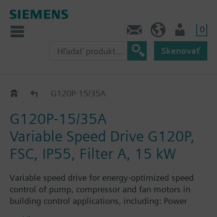
0
Kontakt
SK (sk)
Prihlásenie
Skenovať
G120P..5A
G120P-15/35A
G120P-15/35A
Variable Speed Drive G120P,
FSC, IP55, Filter A, 15 kW
Variable speed drive for energy-optimized speed
control of pump, compressor and fan motors in
building control applications, including: Power
Module PM230, Control Unit CU230P-2-BT with