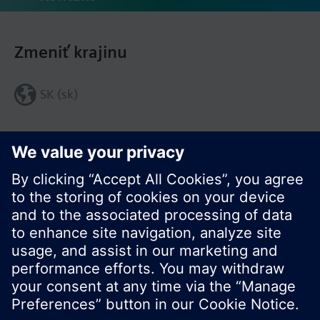
Zmeniť krajinu
SK (sk)
Zdieľať túto stránku: