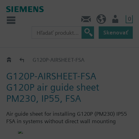
0
Kontakt
SK (sk)
Prihlásenie
Skenovať
Accessories and spare parts for IP55
G120P-AIRSHEET-FSA
G120P-AIRSHEET-FSA
G120P air guide sheet
PM230, IP55, FSA
Air guide sheet for installing G120P (PM230) IP55
FSA in systems without direct wall mounting