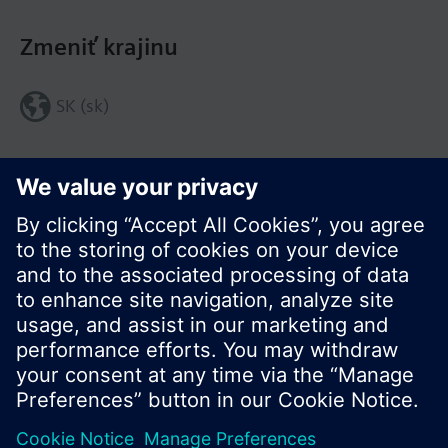
Zmeniť krajinu
SK (sk)
Zdieľať túto stránku:
© Siemens Switzerland Ltd. 2016