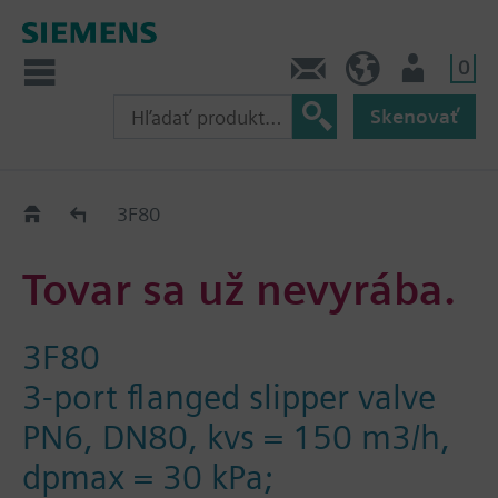
0
Kontakt
SK (sk)
Prihlásenie
Skenovať
Old2New
3F80
Tovar sa už nevyrába.
3F80
3-port flanged slipper valve
PN6, DN80, kvs = 150 m3/h,
dpmax = 30 kPa;