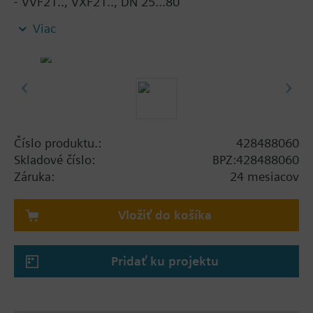
- VVF21.., VXF21.., DN 25...80
- VVF31.., VXF31.., DN 15...80
Viac
- VVF40.., VXF40.., DN 15...80
- VXF41.., DN 15...40
- VVF52.., DN 15...40
- VVF43.., VXF43., DN 65…150 (for media < -5 °C)
- VVF53.., VXF53.., DN 15…150 (for media < -5 °C)
When using valves of the V..F43.. or V..F53.. lines
Číslo produktu.:
428488060
with a stem heating element and a medium
Skladové číslo:
BPZ:428488060
temperature of below -5 °C, the stem sealing gland
Záruka:
24 mesiacov
must be replaced.
Vložiť do košíka
Pridať ku projektu