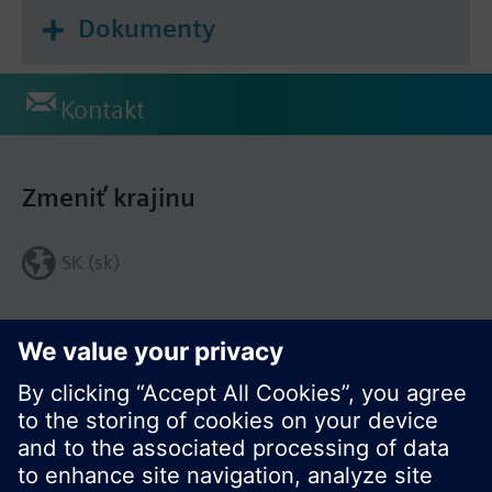
Dokumenty
Kontakt
Zmeniť krajinu
SK (sk)
Zdieľať túto stránku: