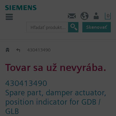
0
Kontakt
SK (sk)
Prihlásenie
Skenovať
Old2New
430413490
Tovar sa už nevyrába.
430413490
Spare part, damper actuator,
position indicator for GDB /
GLB