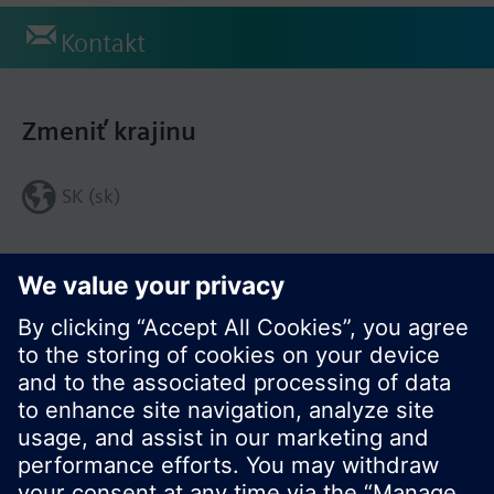
Kontakt
Zmeniť krajinu
SK (sk)
Zdieľať túto stránku: