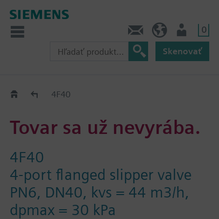
0
Kontakt
SK (sk)
Prihlásenie
Skenovať
Old2New
4F40
Tovar sa už nevyrába.
4F40
4-port flanged slipper valve
PN6, DN40, kvs = 44 m3/h,
dpmax = 30 kPa