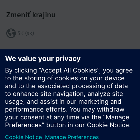
Zmeniť krajinu
SK (sk)
Zdieľať túto stránku:
© Siemens Switzerland Ltd. 2016