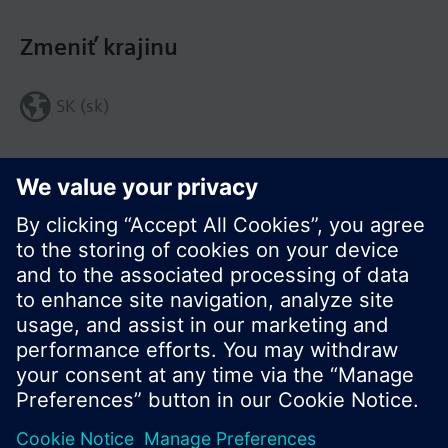
Zmeniť krajinu
SK (sk)
Zdieľať túto stránku:
© Siemens Switzerland Ltd. 2016