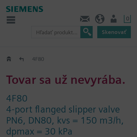
0
Kontakt
SK (sk)
Prihlásenie
Skenovať
Old2New
4F80
Tovar sa už nevyrába.
4F80
4-port flanged slipper valve
PN6, DN80, kvs = 150 m3/h,
dpmax = 30 kPa