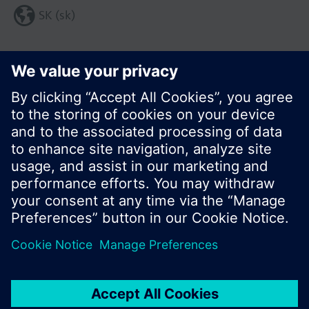
SK (sk)
Zdieľať túto stránku:
© Siemens Switzerland Ltd. 2016
Produktové portfólio a ceny môžu byť odlišné v
rôznych krajinách.