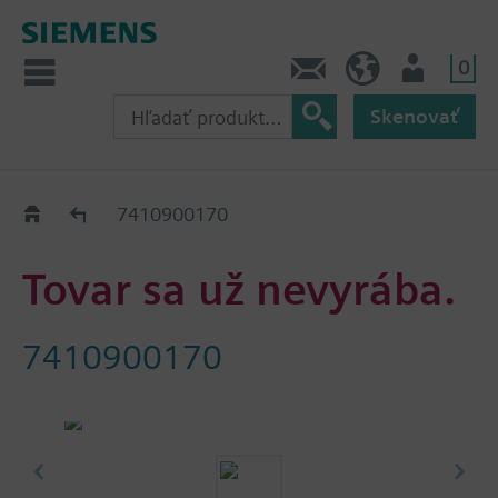
0
Kontakt
SK (sk)
Prihlásenie
Skenovať
Old2New
7410900170
Tovar sa už nevyrába.
7410900170