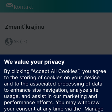
Kontakt
Zmeniť krajinu
SK (sk)
Zdieľať túto stránku: