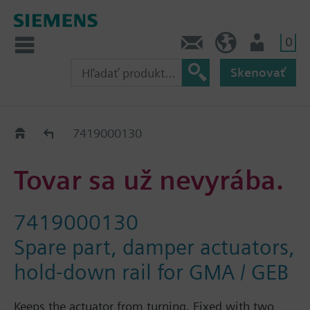
0
Kontakt
SK (sk)
Prihlásenie
Skenovať
Old2New
7419000130
Tovar sa už nevyrába.
7419000130
Spare part, damper actuators,
hold-down rail for GMA / GEB
Keeps the actuator from turning. Fixed with two