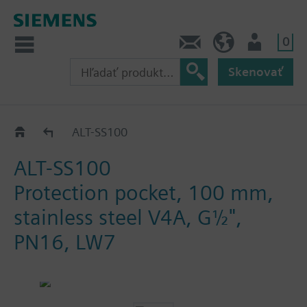
0
Kontakt
SK (sk)
Prihlásenie
Skenovať
Protection pockets for RAK-T and RAK-S
ALT-SS100
ALT-SS100
Protection pocket, 100 mm,
stainless steel V4A, G½",
PN16, LW7