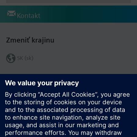
Kontakt
Zmeniť krajinu
SK (sk)
Zdieľať túto stránku: