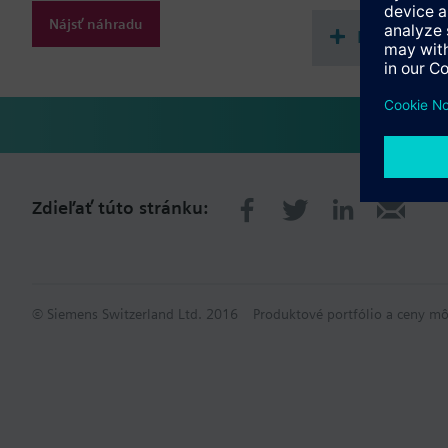
Additional info
Nájsť náhradu
AST10 for G..B181.1E/
Dokument
Zdieľať túto stránku:
© Siemens Switzerland Ltd. 2016
Produktové portfólio a ceny mô