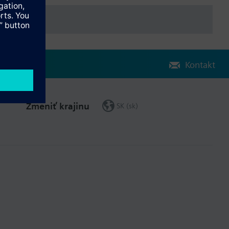
y.
Kontakt
Zmeniť krajinu
SK (sk)