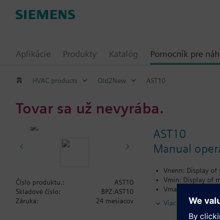
Aplikácie
Produkty
Katalóg
Pomocník pre ná
HVAC products
Old2New
AST10
Tovar sa už nevyrába.
AST10
Manual opera
Vnenn: Display of
Vmin: Display of 
Číslo produktu.:
AST10
Vmax: Display of 
Skladové číslo:
BPZ:AST10
Y: Display and set
Záruka:
24 mesiacov
Viac
Typ: Setting or dis