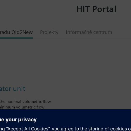
HIT Portal
hradu Old2New
Projekty
Informačné centrum
tor unit
 the nominal volumetric flow
minimum volumetric flow
the maximum volumetric flow
ting of the volumetric air flow or of the damper position setpoint
play of function type DC 0...10 V or 3-pt plus sensor