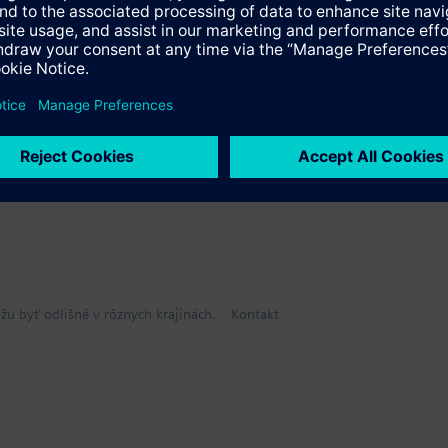
3 from series E and G..B181.1E/KN only usable with reduced functionalit
y
žu byť odlišné v rôznych krajinách.
Kontakt