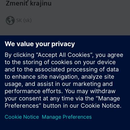
Zmeniť krajinu
SK (sk)
Zdieľať túto stránku:
© Siemens Switzerland Ltd. 2016
Produktové portfólio a ceny môžu byť odlišné v