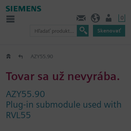
0
Kontakt
SK (sk)
Prihlásenie
Skenovať
Old2New
AZY55.90
Tovar sa už nevyrába.
AZY55.90
Plug-in submodule used with
RVL55