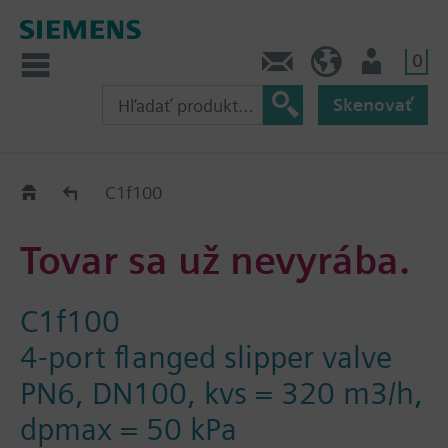
0
Kontakt
SK (sk)
Prihlásenie
Skenovať
Old2New
C1f100
Tovar sa už nevyrába.
C1f100
4-port flanged slipper valve
PN6, DN100, kvs = 320 m3/h,
dpmax = 50 kPa