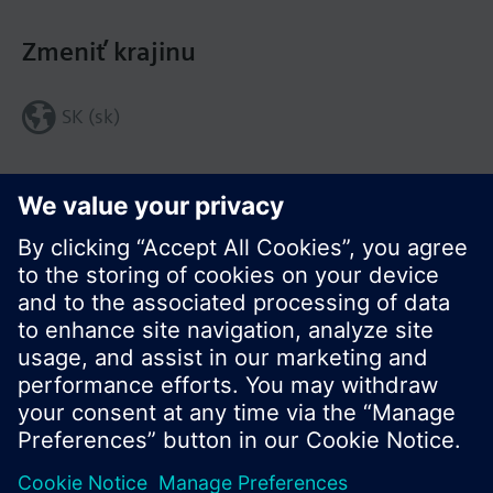
Zmeniť krajinu
SK (sk)
Zdieľať túto stránku:
© Siemens Switzerland Ltd. 2016