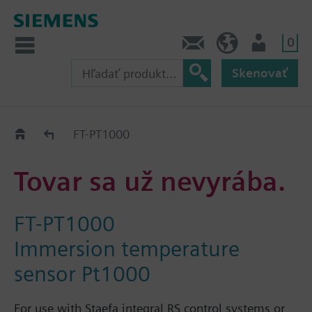
0
Kontakt
SK (sk)
Prihlásenie
Skenovať
Old2New
FT-PT1000
Tovar sa už nevyrába.
FT-PT1000
Immersion temperature
sensor Pt1000
For use with Staefa integral RS control systems or