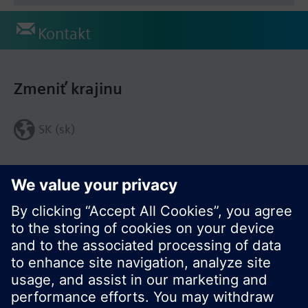
Kontakt
Zmeniť krajinu
SK (sk)
Zdieľať túto stránku: