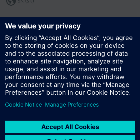
SK (sk)
Zdieľať túto stránku:
© Siemens Switzerland Ltd. 2016
Produktové portfólio a ceny môžu byť odlišné v
rôznych krajinách.
Kontakt