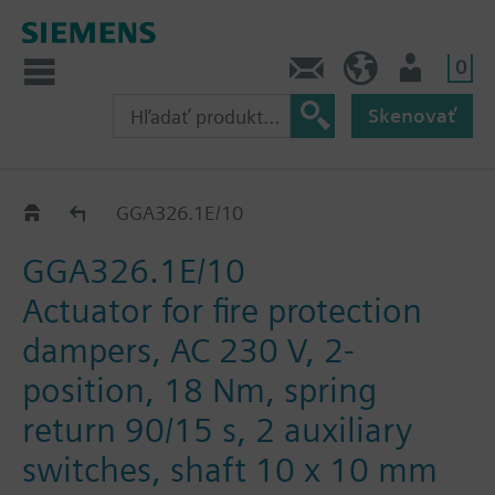
0
Kontakt
SK (sk)
Prihlásenie
Skenovať
GGA..26.1E
GGA326.1E/10
GGA326.1E/10
Actuator for fire protection
dampers, AC 230 V, 2-
position, 18 Nm, spring
return 90/15 s, 2 auxiliary
switches, shaft 10 x 10 mm