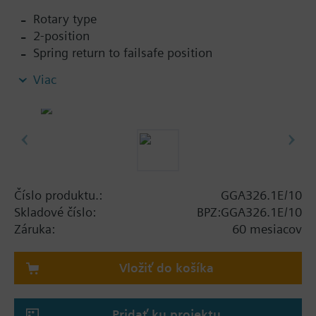
Rotary type
2-position
Spring return to failsafe position
Fixed auxiliary switches for switching points 5 °
Viac
and 80 °
Rigid connection between actuator and damper
square shafts (10x10)
Manual setting
Position indicator
Robust, lightweight all metal housing made
from die-cast aluminium and 0.9 m connecting
Číslo produktu.:
GGA326.1E/10
cable
Skladové číslo:
BPZ:GGA326.1E/10
Degree of protection: Actuator IP54
Záruka:
60 mesiacov
Vložiť do košíka
Pridať ku projektu