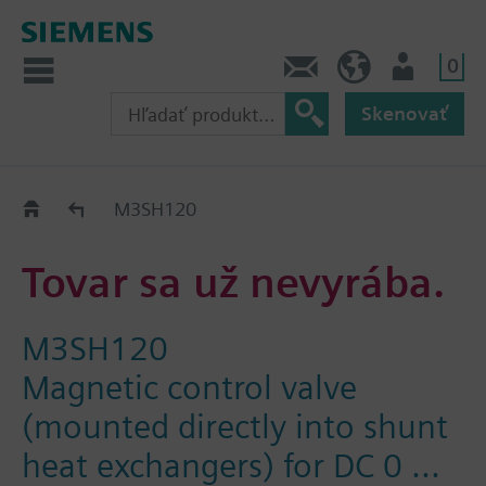
0
Kontakt
SK (sk)
Prihlásenie
Skenovať
Old2New
M3SH120
Tovar sa už nevyrába.
M3SH120
Magnetic control valve
(mounted directly into shunt
heat exchangers) for DC 0 ...