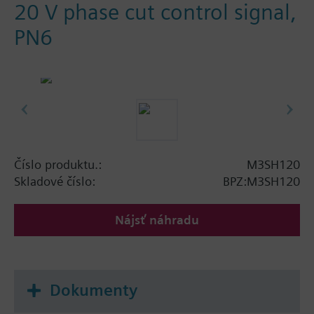
20 V phase cut control signal,
PN6
Číslo produktu.:
M3SH120
Skladové číslo:
BPZ:M3SH120
Nájsť náhradu
Dokumenty