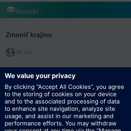
Kontakt
Zmeniť krajinu
SK (sk)
Zdieľať túto stránku: