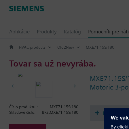
Aplikácie
Produkty
Katalóg
Pomocník pre ná
HVAC products
Old2New
MXE71.15S/180
Tovar sa už nevyrába.
MXE71.15S/
Motoric 3-po
Číslo produktu.:
MXE71.15S/180
Dokument
Skladové číslo:
BPZ:MXE71.15S/180