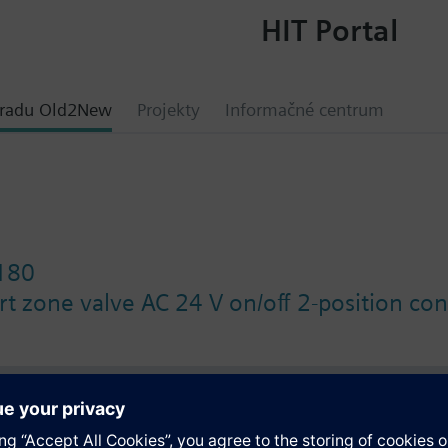
HIT Portal
hradu Old2New
Projekty
Informačné centrum
180
rt zone valve AC 24 V on/off 2-position con
y