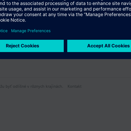
žu byť odlišné v rôznych krajinách.
Kontakt