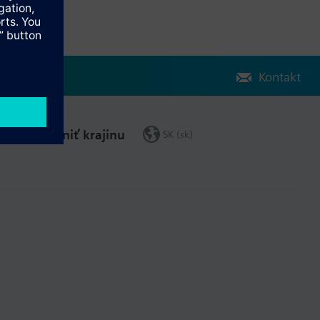
Kontakt
Zmeniť krajinu
SK (sk)