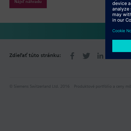
Nájsť náhradu
Zdieľať túto stránku:
© Siemens Switzerland Ltd. 2016
Produktové portfólio a ceny mô