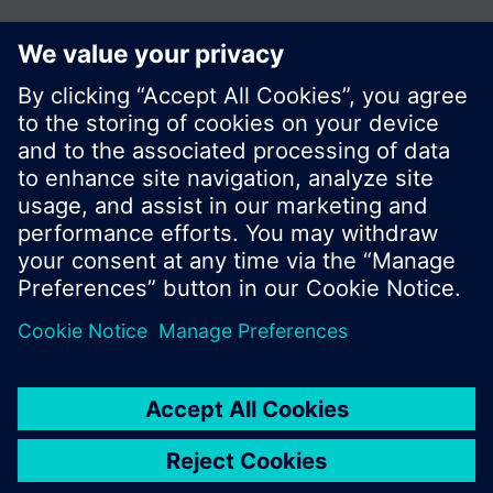
Zdieľať túto stránku:
© Siemens Switzerland Ltd. 2016
Produktové portfólio a ceny môžu byť odlišné v
rôznych krajinách.
Kontakt