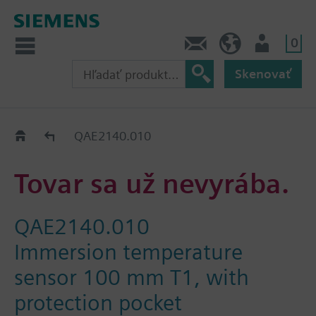
0
Kontakt
SK (sk)
Prihlásenie
Skenovať
Old2New
QAE2140.010
Tovar sa už nevyrába.
QAE2140.010
Immersion temperature
sensor 100 mm T1, with
protection pocket