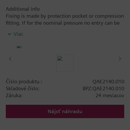
Additional info
Fixing is made by protection pocket or compression
fitting. If for the nominal pressure no entry can be
found in the table, no protection pocket is included
Viac
as standard and the nominal pressure depends on
the protection pocket used (see accessories). By
using the compression fitting AQE2102 the nominal
pressure is 16 bar (PN16).
Číslo produktu.:
QAE2140.010
Skladové číslo:
BPZ:QAE2140.010
Záruka:
24 mesiacov
Nájsť náhradu