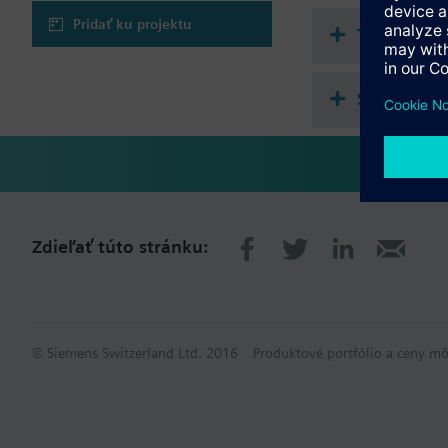
Pridať ku projektu
Technické
Samostatne
Zdieľať túto stránku:
© Siemens Switzerland Ltd. 2016
Produktové portfólio a ceny mô