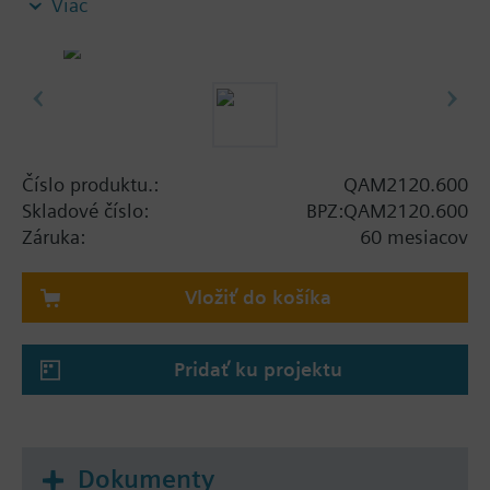
Viac
Supplied complete with mounting flange.
Číslo produktu.:
QAM2120.600
Skladové číslo:
BPZ:QAM2120.600
Záruka:
60 mesiacov
Vložiť do košíka
Pridať ku projektu
Dokumenty