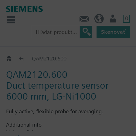
0
Kontakt
SK (sk)
Prihlásenie
Skenovať
QAM21..
QAM2120.600
QAM2120.600
Duct temperature sensor
6000 mm, LG-Ni1000
Fully active, flexible probe for averaging.
Additional info
Note on fixing: