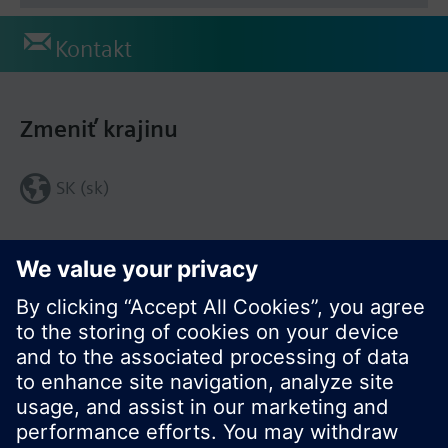
Kontakt
Zmeniť krajinu
SK (sk)
Zdieľať túto stránku: