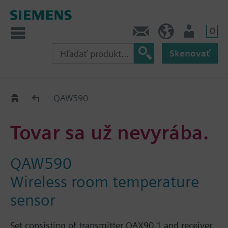
0
Kontakt
SK (sk)
Prihlásenie
Skenovať
Old2New
QAW590
Tovar sa už nevyrába.
QAW590
Wireless room temperature
sensor
Set consisting of transmitter QAX90.1 and receiver