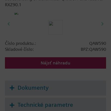
RXZ90.1
Číslo produktu.:
QAW590
Skladové číslo:
BPZ:QAW590
Nájsť náhradu
Dokumenty
Technické parametre