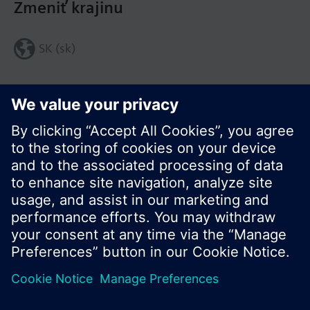
Zmeniť krajinu
SK (sk)
Zdieľať túto stránku:
© Siemens Switzerland Ltd. 2016
Produktové portfólio a ceny môžu byť odlišné v