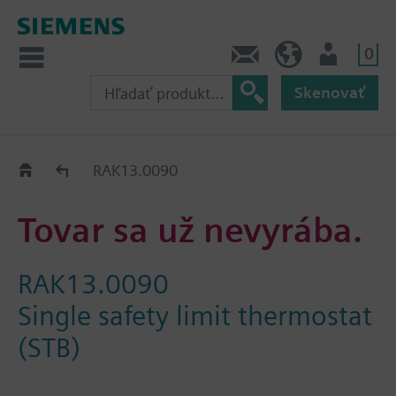
0
Kontakt
SK (sk)
Prihlásenie
Skenovať
Old2New
RAK13.0090
Tovar sa už nevyrába.
RAK13.0090
Single safety limit thermostat
(STB)