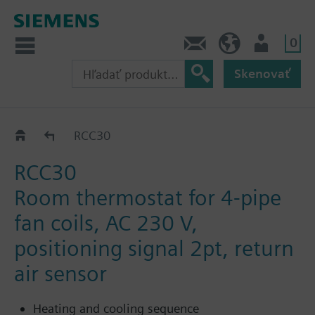
0
Kontakt
SK (sk)
Prihlásenie
Skenovať
RCC..
RCC30
RCC30
Room thermostat for 4-pipe
fan coils, AC 230 V,
positioning signal 2pt, return
air sensor
Heating and cooling sequence