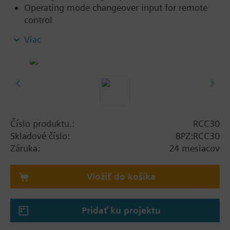
Operating mode changeover input for remote
control
2-position control
Viac
Selectable switching differential (1 K heating,
0.5 K cooling, or 4 K heating, 2 K cooling)
Input for return air temperature sensor
(QAH11.1)
Frost protection mode
Selectable dead zone (2 K or 5 K)
Outputs for 3-speed fan (0 / I / II / III)
Číslo produktu.:
RCC30
Skladové číslo:
BPZ:RCC30
Záruka:
24 mesiacov
Vložiť do košíka
Pridať ku projektu